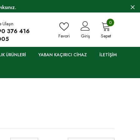
ksınız.
0
0
e Ulaşın
öğe
90 376 416
Favori
Giriş
Sepet
005
LIK ÜRÜNLERI
YABAN KAÇIRICI CIHAZ
İLETIŞIM