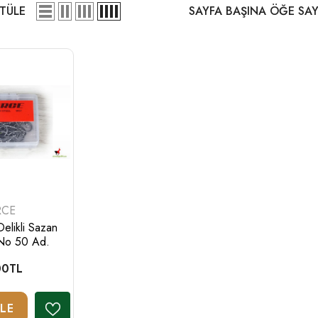
TÜLE
SAYFA BAŞINA ÖĞE SAY
CI:
RCE
elikli Sazan
No 50 Ad.
00TL
Normal
fiyat
Dilek
KLE
listesine