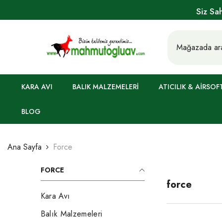
İÇERIĞE GEÇ
Siz Sa
KARA AVI
BALIK MALZEMELERI
ATICILIK & AIRSOF
BLOG
Ana Sayfa
Force
FORCE
force
Kara Avı
Balık Malzemeleri