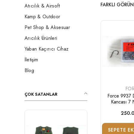
FARKLI GÖRÜN
Atıcılık & Airsoft
Kamp & Outdoor
Pet Shop & Aksesuar
Arıcılık Ürünleri
Yaban Kaçırıcı Cihaz
İletişim
Blog
SATI
FO
ÇOK SATANLAR
Force 9937 D
Kancası 7 
250.
Tükendi
SEPETE E