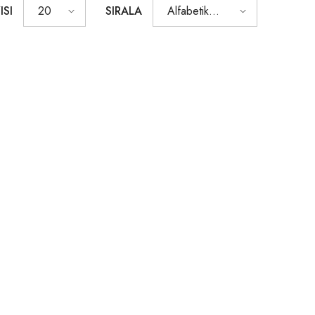
ISI
SIRALA
20
Alfabetik
olarak, A-Z
Tükendi
Tükendi