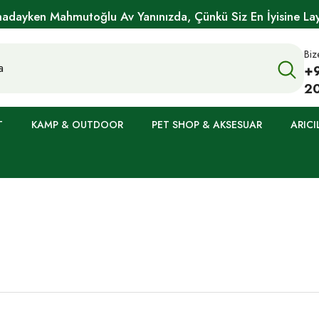
hadayken Mahmutoğlu Av Yanınızda, Çünkü Siz En İyisine Layı
Biz
+
2
T
KAMP & OUTDOOR
PET SHOP & AKSESUAR
ARICI