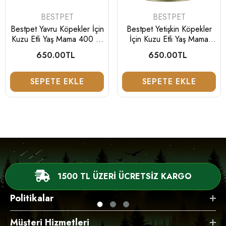
SATICI:
SATICI:
BESTPET
BESTPET
Bestpet Yavru Köpekler İçin
Bestpet Yetişkin Köpekler
Kuzu Etli Yaş Mama 400 G
İçin Kuzu Etli Yaş Mama
X 12 Adet
400 G X 12 Adet
650.00TL
Normal
650.00TL
Normal
fiyat
fiyat
SEPETE EKLE
SEPETE EKLE
1500 TL ÜZERİ ÜCRETSİZ KARGO
Politikalar
Müşteri Hizmetleri