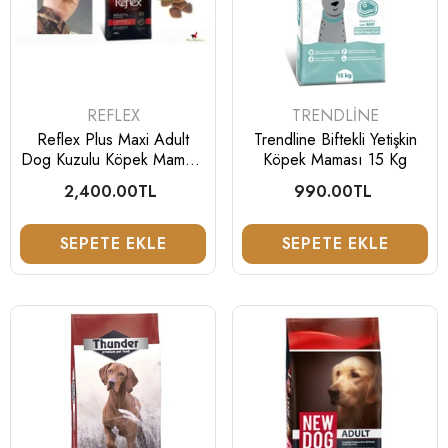
SATICI:
SATICI:
REFLEX
TRENDLINE
Tükendi
Tükendi
Reflex Plus Maxi Adult
Trendline Biftekli Yetişkin
Dog Kuzulu Köpek Maması
Köpek Maması 15 Kg
18 Kg
2,400.00TL
Normal
990.00TL
Normal
fiyat
fiyat
Mahmutoğluav
Mahmutoğlu
SEPETE EKLE
SEPETE EKLE
SATICI:
SATICI:
SÜRMENE
SÜRMENE
Sürmene Orijinal Geyik Boynuzlu
Sürmene Orijinal Damas
Avcı Bıçağı 4116 Germany
Bıçağı
5,500.00TL
Normal
3,900.00TL
Norma