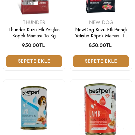
fiyat
fiyat
GELINCE BILDIR
GELINCE BILD
SATICI:
SATICI:
THUNDER
NEW DOG
Thunder Kuzu Etli Yetişkin
NewDog Kuzu Etli Pirinçli
Köpek Maması 15 Kg
Yetişkin Köpek Maması 15
Kg
950.00TL
Normal
850.00TL
Normal
fiyat
fiyat
SEPETE EKLE
SEPETE EKLE