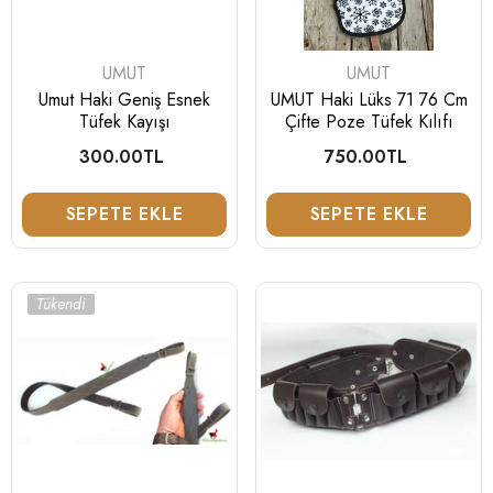
fiyat
fiyat
GELINCE BILDI
GELINCE BILDIR
SATICI:
SATICI:
UMUT
UMUT
Umut Haki Geniş Esnek
UMUT Haki Lüks 71 76 Cm
Tüfek Kayışı
Çifte Poze Tüfek Kılıfı
300.00TL
Normal
750.00TL
Normal
fiyat
fiyat
SEPETE EKLE
SEPETE EKLE
Tükendi