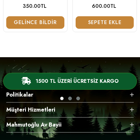
130 Cm
350.00TL
Normal
600.00TL
Normal
fiyat
fiyat
GELINCE BILDIR
SEPETE EKLE
1500 TL ÜZERİ ÜCRETSİZ KARGO
Politikalar
Müşteri Hizmetleri
Mahmutoğlu Av Bayii