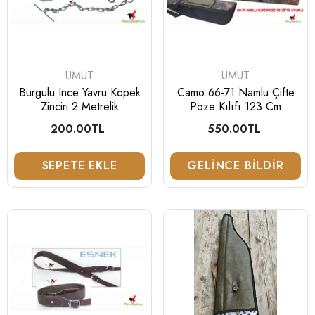
SATICI:
SATICI:
UMUT
UMUT
Tükendi
Tükendi
Burgulu Ince Yavru Köpek
Camo 66-71 Namlu Çifte
Zinciri 2 Metrelik
Poze Kılıfı 123 Cm
200.00TL
Normal
550.00TL
Normal
fiyat
fiyat
Mahmutoğluav
Mahmutoğlua
SEPETE EKLE
GELINCE BILDIR
SATICI:
SATICI:
DARGO
YOHJI
Dargo A05 W Haki Turuncu
Yohji Profesyonel Köpek
Kapaklı Avcı Yeleği 40 Lı
1,450.00TL
Normal
1,390.00TL
Normal