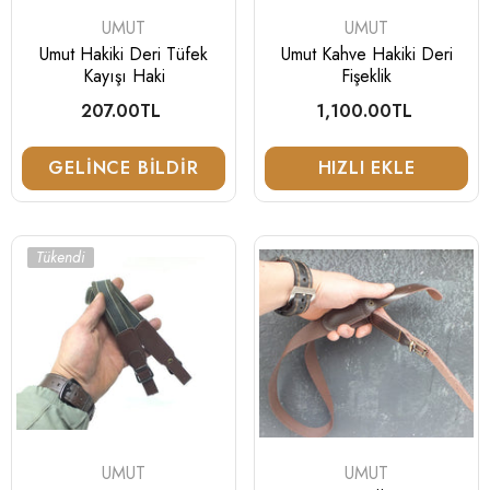
SATICI:
SATICI:
UMUT
UMUT
Umut Hakiki Deri Tüfek
Umut Kahve Hakiki Deri
Kayışı Haki
Fişeklik
207.00TL
Normal
1,100.00TL
Normal
fiyat
fiyat
GELINCE BILDIR
HIZLI EKLE
Tükendi
SATICI:
SATICI:
UMUT
UMUT