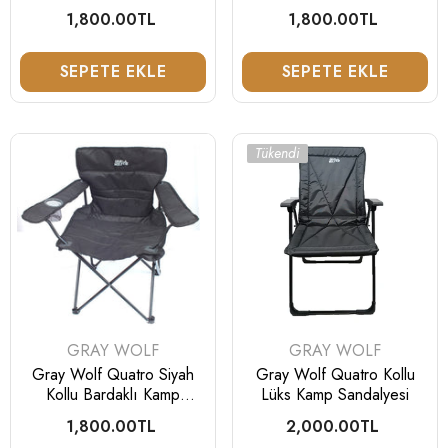
Masası
Sandalyesi
1,800.00TL
Normal
1,800.00TL
Normal
fiyat
fiyat
SEPETE EKLE
SEPETE EKLE
Tükendi
SATICI:
SATICI:
GRAY WOLF
GRAY WOLF
Gray Wolf Quatro Siyah
Gray Wolf Quatro Kollu
Kollu Bardaklı Kamp
Lüks Kamp Sandalyesi
Sandalyesi
1,800.00TL
Normal
2,000.00TL
Normal