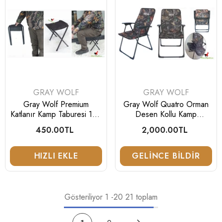
SATICI:
SATICI:
GRAY WOLF
GRAY WOLF
Gray Wolf Premium
Gray Wolf Quatro Orman
Katlanır Kamp Taburesi 140
Desen Kollu Kamp
Kg
Sandalyesi
450.00TL
Normal
2,000.00TL
Normal
fiyat
fiyat
HIZLI EKLE
GELINCE BILDIR
Gösteriliyor
1
-
20
21 toplam