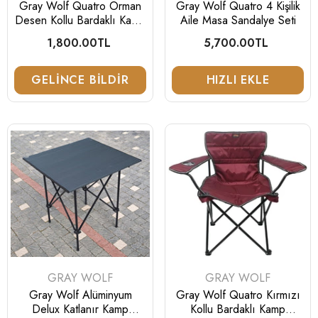
Gray Wolf Quatro Orman
Gray Wolf Quatro 4 Kişilik
Desen Kollu Bardaklı Kamp
Aile Masa Sandalye Seti
Sandalyesi
1,800.00TL
Normal
5,700.00TL
Normal
fiyat
fiyat
GELINCE BILDIR
HIZLI EKLE
SATICI:
SATICI:
GRAY WOLF
GRAY WOLF
Gray Wolf Alüminyum
Gray Wolf Quatro Kırmızı
Delux Katlanır Kamp
Kollu Bardaklı Kamp