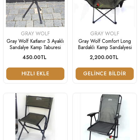
SATICI:
SATICI:
GRAY WOLF
GRAY WOLF
Tükendi
Gray Wolf Katlanır 3 Ayaklı
Gray Wolf Comfort Long
Sandalye Kamp Taburesi
Bardaklı Kamp Sandalyesi
450.00TL
Normal
2,200.00TL
Normal
fiyat
fiyat
Mahmutoğluav
Mahmutoğlua
HIZLI EKLE
GELINCE BILDIR
SATICI:
SATICI:
YOHJI
DARGO
Yohji Profesyonel Köpek Yeleği
Dargo A05 W Haki Tu
Kapaklı Avcı Yeleği 4
1,450.00TL
Normal
1,390.00TL
Normal