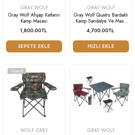
SATICI:
SATICI:
GRAY WOLF
GRAY WOLF
Gray Wolf Ahşap Katlanır
Gray Wolf Quatro Bardaklı
Kamp Masası
Kamp Sandalye Ve Masa
Seti
1,800.00TL
Normal
4,700.00TL
Normal
fiyat
fiyat
SEPETE EKLE
HIZLI EKLE
Tükendi
SATICI:
SATICI:
WOLF GREY
GRAY WOLF