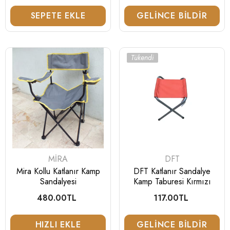
fiyat
fiyat
SEPETE EKLE
GELINCE BILDIR
Tükendi
SATICI:
SATICI:
MIRA
DFT
Mira Kollu Katlanır Kamp
DFT Katlanır Sandalye
Sandalyesi
Kamp Taburesi Kırmızı
480.00TL
Normal
117.00TL
Normal
fiyat
fiyat
HIZLI EKLE
GELINCE BILDIR