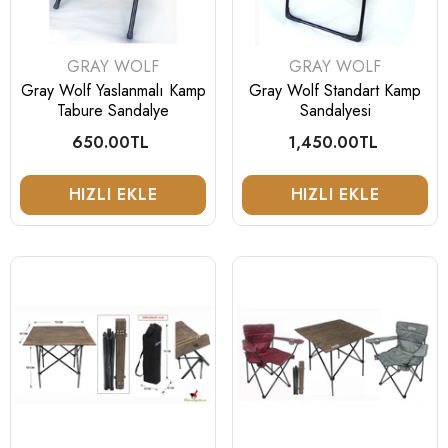
fiyat
fiyat
SEPETE EKLE
GELINCE BILDI
SATICI:
SATICI:
GRAY WOLF
GRAY WOLF
Gray Wolf Yaslanmalı Kamp
Gray Wolf Standart Kamp
Tabure Sandalye
Sandalyesi
650.00TL
Normal
1,450.00TL
Normal
fiyat
fiyat
HIZLI EKLE
HIZLI EKLE