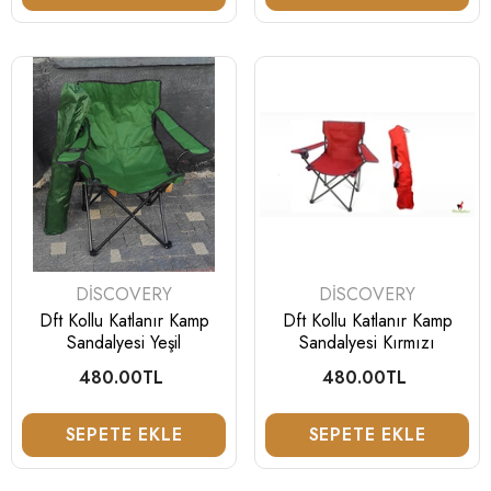
SATICI:
SATICI:
DISCOVERY
DISCOVERY
Dft Kollu Katlanır Kamp
Dft Kollu Katlanır Kamp
Sandalyesi Yeşil
Sandalyesi Kırmızı
480.00TL
Normal
480.00TL
Normal
fiyat
fiyat
SEPETE EKLE
SEPETE EKLE