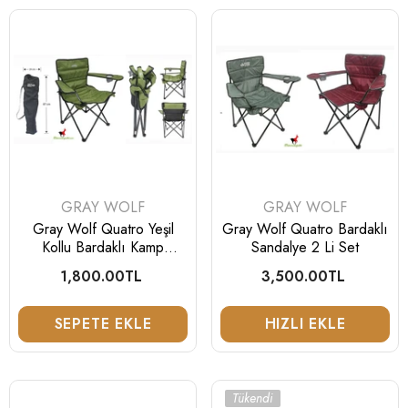
SATICI:
SATICI:
GRAY WOLF
GRAY WOLF
Gray Wolf Quatro Yeşil
Gray Wolf Quatro Bardaklı
Kollu Bardaklı Kamp
Sandalye 2 Li Set
Sandalyesi
1,800.00TL
Normal
3,500.00TL
Normal
fiyat
fiyat
SEPETE EKLE
HIZLI EKLE
Tükendi