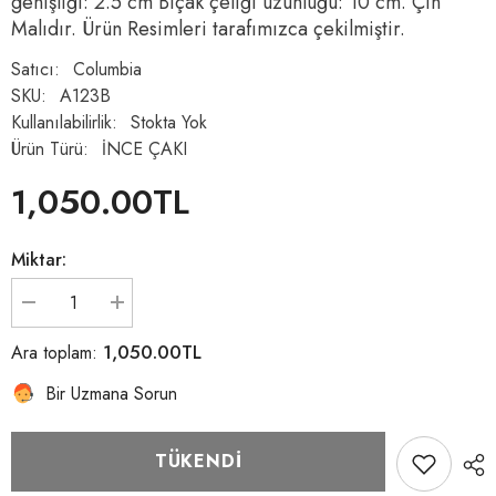
genişliği: 2.5 cm Bıçak çeliği uzunluğu: 10 cm. Çin
Malıdır. Ürün Resimleri tarafımızca çekilmiştir.
Satıcı:
Columbia
SKU:
A123B
Kullanılabilirlik:
Stokta Yok
Ürün Türü:
İNCE ÇAKI
1,050.00TL
Normal
fiyat
Miktar:
TR
TR
Columbia
Columbia
A123-
A123-
1,050.00TL
Ara toplam:
B
B
özel
özel
Bir Uzmana Sorun
seri
seri
çakı
çakı
bıçağı
bıçağı
için
için
TÜKENDI
miktarı
miktarı
azalt
artır