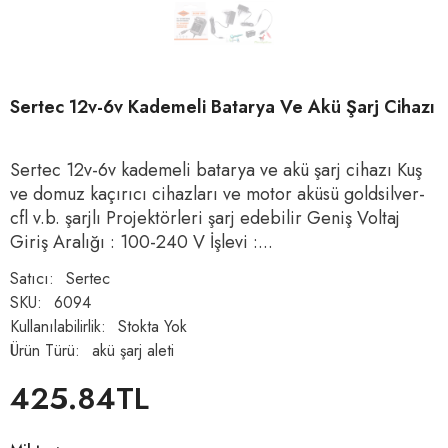
Sertec 12v-6v Kademeli Batarya Ve Akü Şarj Cihazı
Sertec 12v-6v kademeli batarya ve akü şarj cihazı Kuş
ve domuz kaçırıcı cihazları ve motor aküsü goldsilver-
cfl v.b. şarjlı Projektörleri şarj edebilir Geniş Voltaj
Giriş Aralığı : 100-240 V İşlevi :...
Satıcı:
Sertec
SKU:
6094
Kullanılabilirlik:
Stokta Yok
Ürün Türü:
akü şarj aleti
425.84TL
Normal
fiyat