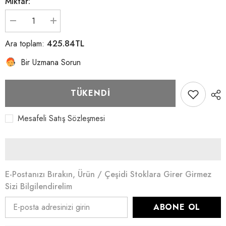
Miktar:
Sertec
Sertec
12v-
12v-
6v
6v
425.84TL
Ara toplam:
kademeli
kademeli
batarya
batarya
Bir Uzmana Sorun
ve
ve
akü
akü
şarj
şarj
cihazı
cihazı
TÜKENDI
için
için
miktarı
miktarı
azalt
artır
Mesafeli Satış Sözleşmesi
E-Postanızı Bırakın, Ürün / Çeşidi Stoklara Girer Girmez
Sizi Bilgilendirelim
ABONE OL