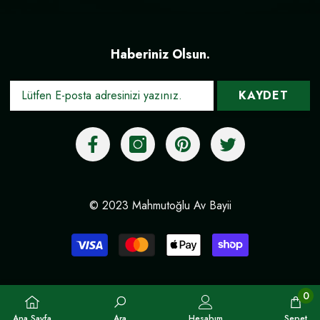
Haberiniz Olsun.
KAYDET
© 2023 Mahmutoğlu Av Bayii
Ödeme
yöntemleri
0
0
Ana Sayfa
Ara
Hesabım
Sepet