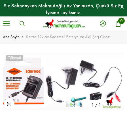
İÇERIĞE GEÇ
Siz Sahadayken Mahmutoğlu Av Yanınızda, Çünkü Siz En
İyisine Layıksınız.
0
0
ö
Ana Sayfa
Sertec 12v-6v Kademeli Batarya Ve Akü Şarj Cihazı
Tükendi
1
/
1