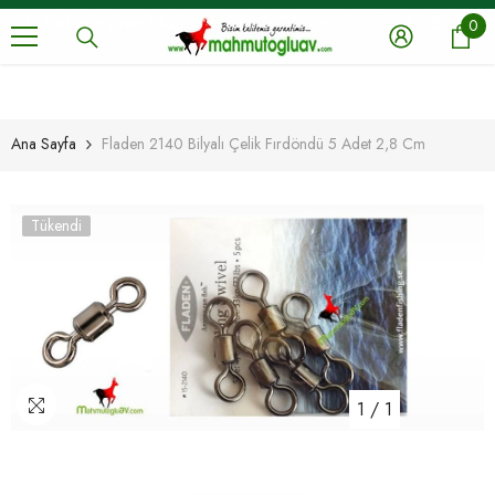
İÇERIĞE GEÇ
Siz Sahadayken Mahmutoğlu Av Yanınızda, Çünkü Siz En
0
0
ö
İyisine Layıksınız.
Ana Sayfa
Fladen 2140 Bilyalı Çelik Fırdöndü 5 Adet 2,8 Cm
Tükendi
1
/
1