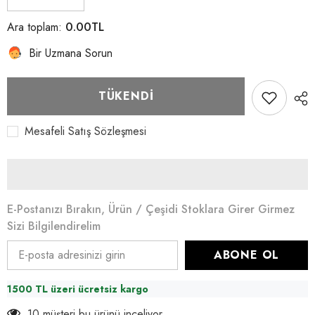
2140
2140
bilyalı
bilyalı
0.00TL
Ara toplam:
çelik
çelik
fırdöndü
fırdöndü
Bir Uzmana Sorun
5
5
adet
adet
2,8
2,8
cm
cm
TÜKENDI
için
için
miktarı
miktarı
azalt
artır
Mesafeli Satış Sözleşmesi
E-Postanızı Bırakın, Ürün / Çeşidi Stoklara Girer Girmez
Sizi Bilgilendirelim
ABONE OL
1500 TL üzeri ücretsiz kargo
10 müşteri bu ürünü inceliyor